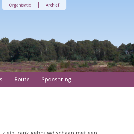
Organisatie
Archief
s
Route
Sponsoring
ij klein, rank gebouwd schaap met een