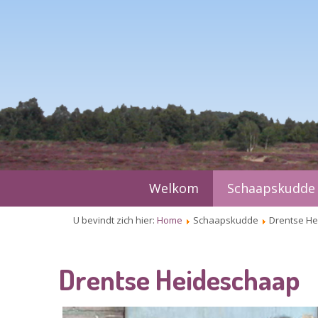
Welkom
Schaapskudde
U bevindt zich hier:
Home
Schaapskudde
Drentse H
Drentse Heideschaap