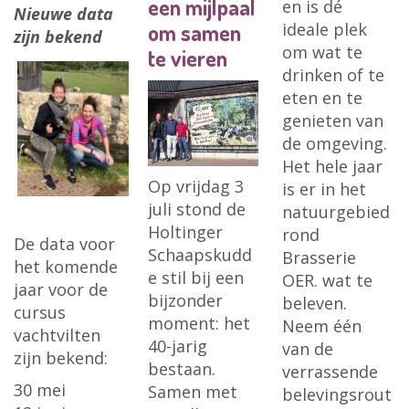
een mijlpaal
en is dé
Nieuwe data
om samen
ideale plek
zijn bekend
om wat te
te vieren
drinken of te
eten en te
genieten van
de omgeving.
Het hele jaar
Op vrijdag 3
is er in het
juli stond de
natuurgebied
Holtinger
rond
De data voor
Schaapskudd
Brasserie
het komende
e stil bij een
OER. wat te
jaar voor de
bijzonder
beleven.
cursus
moment: het
Neem één
vachtvilten
40-jarig
van de
zijn bekend:
bestaan.
verrassende
30 mei
Samen met
belevingsrout