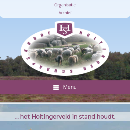
Organisatie
Archief
Menu
.
.
.
h
e
t
H
o
l
t
i
n
g
e
r
v
e
l
d
i
n
s
t
a
n
d
h
o
u
d
t
.