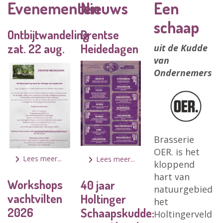
Evenementen
Nieuws
Een
schaap
Ontbijtwandeling
Drentse
zat. 22 aug.
Heidedagen
uit de Kudde
van
Ondernemers
Brasserie
OER. is het
Lees meer...
Lees meer...
kloppend
hart van
Workshops
40 jaar
natuurgebied
vachtvilten
Holtinger
het
2026
Schaapskudde:
Holtingerveld