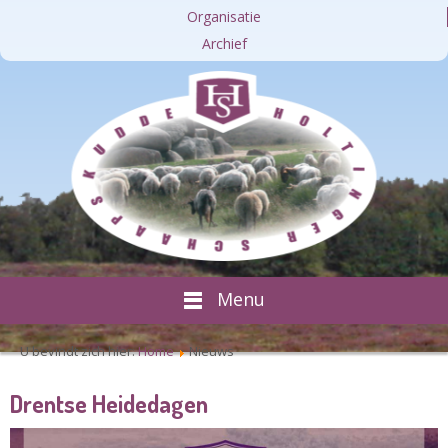
Organisatie
Archief
Menu
U bevindt zich hier:
Home
Nieuws
Drentse Heidedagen